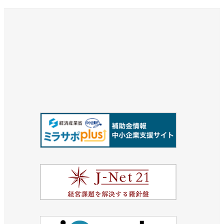
稿
の
ペ
ー
ジ
送
り