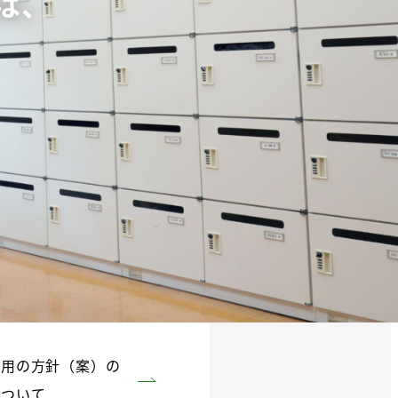
は、
活用の方針（案）の
について