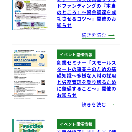
ドファンディングの『本当
のところ』～資金調達を成
功させるコツ～」開催のお
知らせ
続きを読む
イベント開催情報
創業セミナー「スモールス
タートの事業主のための基
礎知識～多様な人材の採用
と労務管理を乗り切るため
に整備すること～」開催の
お知らせ
続きを読む
イベント開催情報
※受付終了しました※【特