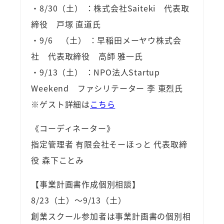
・8/30（土） ：株式会社Saiteki 代表取
締役 戸塚 直道氏
・9/6 （土） ：早稲田メーヤウ株式会
社 代表取締役 高師 雅一氏
・9/13（土） ：NPO法人Startup
Weekend ファシリテーター 李 東烈氏
※ゲスト詳細は
こちら
《コーディネーター》
指定管理者 有限会社そーほっと 代表取締
役 森下ことみ
【事業計画書作成個別相談】
8/23（土）～9/13（土）
創業スクール参加者は事業計画書の個別相