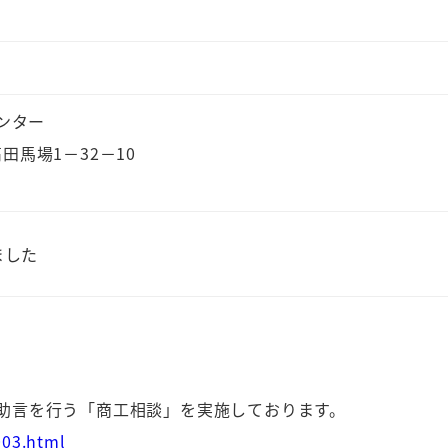
ンター
高田馬場1－32－10
ました
助言を行う「商工相談」を実施しております。
003.html