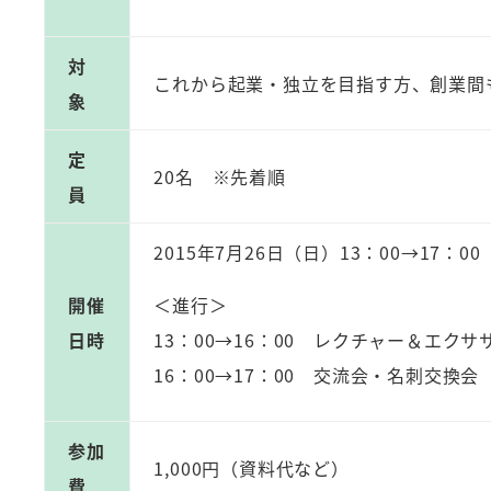
対
これから起業・独立を目指す方、創業間
象
定
20名 ※先着順
員
2015年7月26日（日）13：00→17：00
開催
＜進行＞
日時
13：00→16：00 レクチャー＆エクサ
16：00→17：00 交流会・名刺交換会
参加
1,000円（資料代など）
費