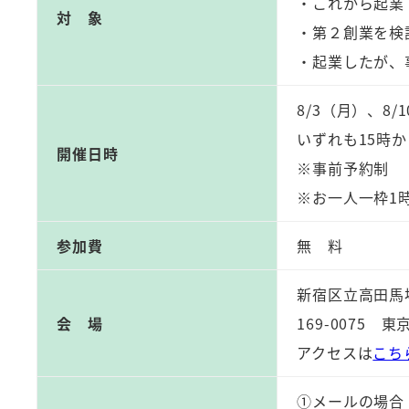
・これから起業
対 象
・第２創業を検
・起業したが、
8/3（月）、8/
いずれも15時
開催日時
※事前予約制
※お一人一枠1
参加費
無 料
新宿区立高田馬
会 場
169-0075 
アクセスは
こち
①メールの場合